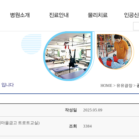
HOME >
유유광장
>
작성일
2025.05.09
 새마을금고 트로트교실)
조회
3384