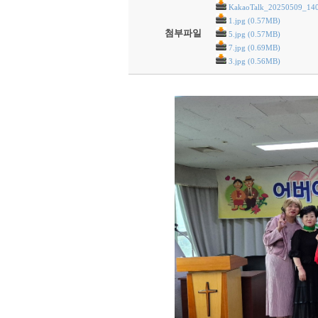
KakaoTalk_20250509_140
1.jpg (0.57MB)
첨부파일
5.jpg (0.57MB)
7.jpg (0.69MB)
3.jpg (0.56MB)