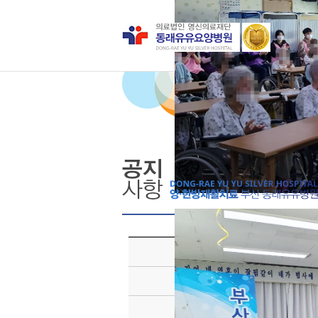
작성자
관리자
제목
* 부산상록예술봉사단 공
1.jpg (0.45MB)