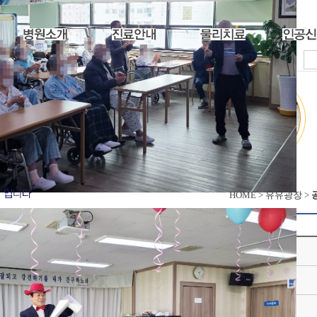
HOME >
유유광장
>
작성일
2024.04.11
연 *
조회
1864